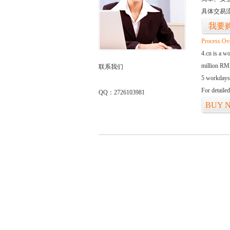
具体交易
我要
Process Ov
4.cn is a w
million RMB
联系我们
5 workdays
For detaile
QQ：2726103981
BUY 