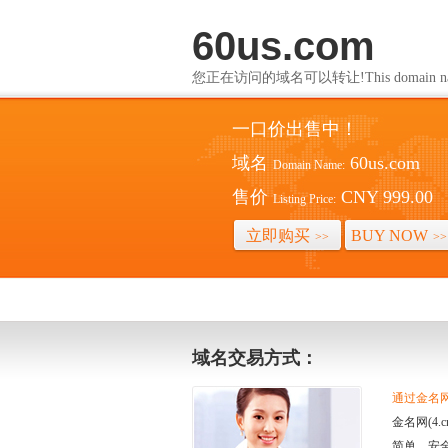
60us.com
您正在访问的域名可以转让!This domain name i
一口价出售中！
域名
60us.com
Domain Name:
售价
CNY 999.00
Listing Price:
立即购买
BUY NOW
>>
>>
域名交易方式：
通过金名网(
金名网(4
简单、安