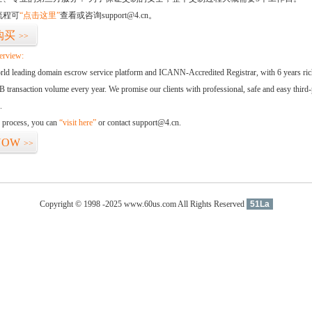
流程可
“点击这里”
查看或咨询support@4.cn。
购买
>>
erview:
orld leading domain escrow service platform and ICANN-Accredited Registrar, with 6 years ri
 transaction volume every year. We promise our clients with professional, safe and easy third-
.
d process, you can
“visit here”
or contact support@4.cn.
NOW
>>
Copyright © 1998 -2025 www.60us.com All Rights Reserved
51La